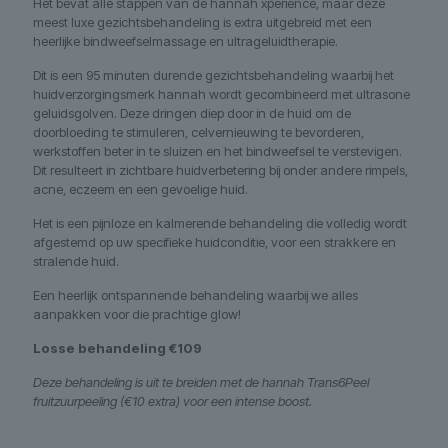
Het bevat alle stappen van de hannah xperience, maar deze
meest luxe gezichtsbehandeling is extra uitgebreid met een
heerlijke bindweefselmassage en ultrageluidtherapie.
Dit is een 95 minuten durende gezichtsbehandeling waarbij het
huidverzorgingsmerk hannah wordt gecombineerd met ultrasone
geluidsgolven. Deze dringen diep door in de huid om de
doorbloeding te stimuleren, celvernieuwing te bevorderen,
werkstoffen beter in te sluizen en het bindweefsel te verstevigen.
Dit resulteert in zichtbare huidverbetering bij onder andere rimpels,
acne, eczeem en een gevoelige huid.
Het is een pijnloze en kalmerende behandeling die volledig wordt
afgestemd op uw specifieke huidconditie, voor een strakkere en
stralende huid.
Een heerlijk ontspannende behandeling waarbij we alles
aanpakken voor die prachtige glow!
Losse behandeling €109
Deze behandeling is uit te breiden met de hannah Trans6Peel
fruitzuurpeeling (€10 extra) voor een intense boost.