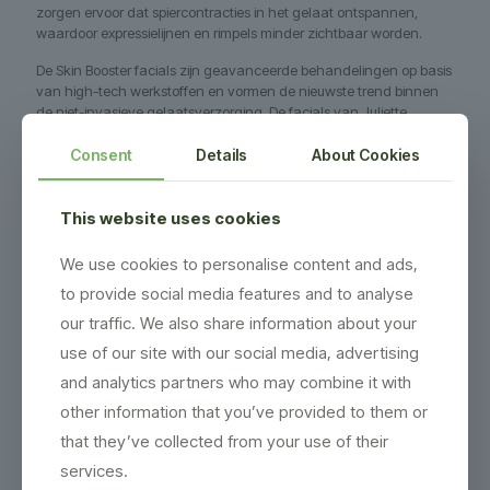
zorgen ervoor dat spiercontracties in het gelaat ontspannen,
waardoor expressielijnen en rimpels minder zichtbaar worden.
De Skin Booster facials zijn geavanceerde behandelingen op basis
van high-tech werkstoffen en vormen de nieuwste trend binnen
de niet-invasieve gelaatsverzorging. De facials van Juliette
Armand zijn zó ver doorontwikkeld en geperfectioneerd, dat ze
met recht een alternatief vormen voor kostbare filler- en
Consent
Details
About Cookies
botoxinjecties.
Voor een optimaal resultaat wordt geadviseerd om tussen de
This website uses cookies
behandelingen door ook thuis de Skin Booster producten te blijven
gebruiken.
We use cookies to personalise content and ads,
Deze behandeling van 95 minuten wordt uitgebreid met een
to provide social media features and to analyse
bindweefselmassage.
our traffic. We also share information about your
Losse behandeling
€110
(duur: 90 minuten)
use of our site with our social media, advertising
and analytics partners who may combine it with
Kuur van 5 behandelingen
€495
other information that you’ve provided to them or
Juliette Armand is exclusief verkrijgbaar via de gespecialiseerde
that they’ve collected from your use of their
hannah huidcoach.
services.