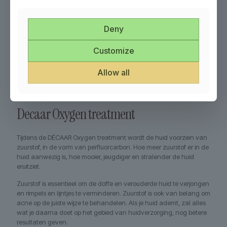
Deny
Customize
Allow all
Decaar Oxygen treatment
Tijdens de DÉCAAR Oxygen treatment wordt de huid voorzien van
zuurstof, in de vorm van perfluorcarbon. Hoe meer zuurstof er in de
huid aanwezig is, hoe mooier, jeugdiger en stralender de huid
eruitziet.
Zuurstof is essentieel om de doffe en verouderde huid te verjongen
en rimpels en lijntjes te verminderen. Zuurstof is ook van belang om
acne op de juiste wijze te behandelen. Als je huid ademt, zal alles
wat je daarna doet op het gebied van huidverzorging, nog betere
resultaten geven.